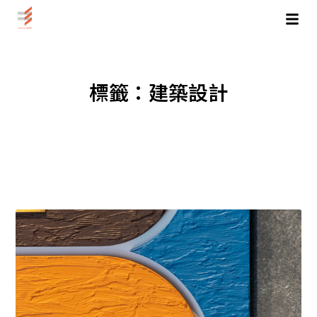
跳
至
主
要
內
標籤：建築設計
容