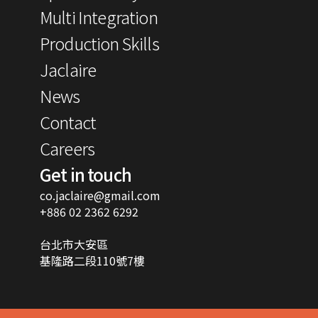
Multi Integration
Production Skills
Jaclaire
News
Contact
Careers
Get in touch
co.jaclaire@gmail.com
+886 02 2362 6292
台北市大安區
基隆路二段110號7樓