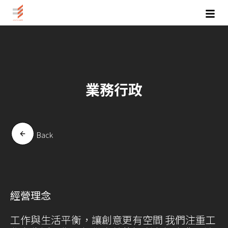
跳
至
主
要
內
容
業務行政
Back
經營理念
工作與生活平衡，讓創意更有空間 我們注重工