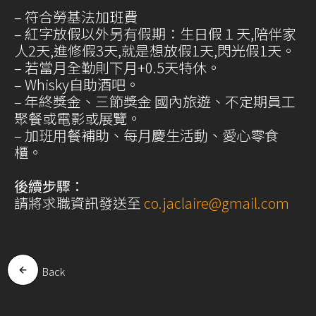
– 符合勞基法加班費
– 紅字放假以外另有假期：生日假１天,陪伴家
人2天,進修假3天,就是想放假1天,閃光假1天。
– 若當月全勤則下月+0.5天特休。
– Whisky自助酒吧。
– 年終獎金、三節獎金 國內旅遊、不定期員工
聚餐或電影或展覽。
– 加班用餐補助、每月慶生活動、愛心零食
櫃。
後續步驟：
請將求職資訊發送至
co.jaclaire@gmail.com
Back