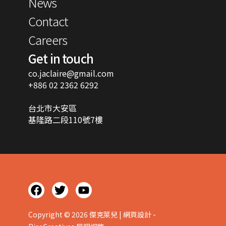
News
Contact
Careers
Get in touch
co.jaclaire@gmail.com
+886 02 2362 6292
台北市大安區
基隆路二段110號7樓
F
T
Y
a
w
o
c
i
u
Copyright © 2026 傑克萊兒 | 網頁設計 -
e
t
t