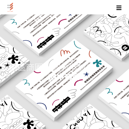
跳
至
主
要
內
容
板橋區商圈景觀發展協會
府中商圈