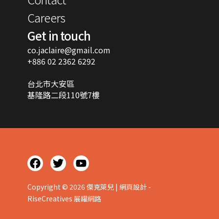
Careers
Get in touch
co.jaclaire@gmail.com
+886 02 2362 6292
台北市大安區
基隆路二段110號7樓
F
T
Y
a
w
o
c
i
u
Copyright © 2026 傑克萊兒 | 網頁設計 -
e
t
t
RiseCreatives 展躍網路
b
t
u
o
e
b