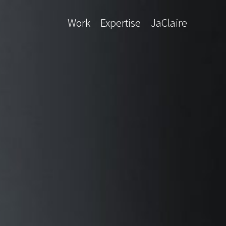
跳
至
Work
Expertise
JaClaire
主
要
內
容